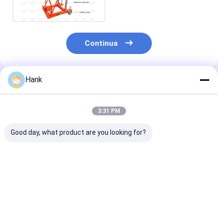
700
Continua
Hank
Prodotti Raccomandati
3:31 PM
Good day, what product are you looking for?
Misurazione della
indicatore buono
Apparecchio d
profondità del pozzo
200m del tester del
densità del con
con indicatore del
livello dell'acqua di
sabbia per il te
livello dell'acqua da
10m 50m 100m
densità del c
10 m a 200 m per la
150m per la
Strumenti di te
Miglior prezzo
Miglior prezzo
Miglior pr