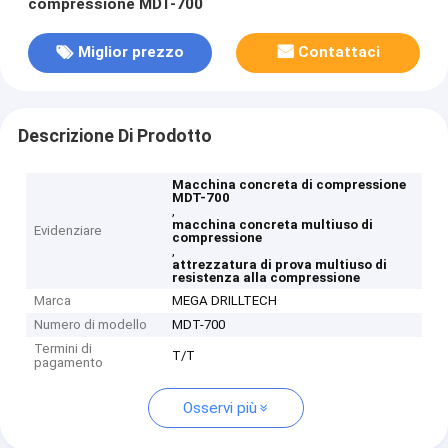
compressione MDT-700
Miglior prezzo
Contattaci
Descrizione Di Prodotto
Macchina concreta di compressione
MDT-700
,
macchina concreta multiuso di
Evidenziare
compressione
,
attrezzatura di prova multiuso di
resistenza alla compressione
Marca
MEGA DRILLTECH
Numero di modello
MDT-700
Termini di
T/T
pagamento
Osservi più