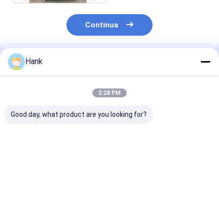
Continua
Hank
Prodotti Raccomandati
2:28 PM
Good day, what product are you looking for?
Misurazione della
indicatore buono
Apparecchio d
profondità del pozzo
200m del tester del
densità del con
con indicatore del
livello dell'acqua di
sabbia per il te
livello dell'acqua da
10m 50m 100m
densità del c
10 m a 200 m per la
150m per la
Strumenti di te
Miglior prezzo
Miglior prezzo
Miglior pr
perforazione
perforazione
suolo