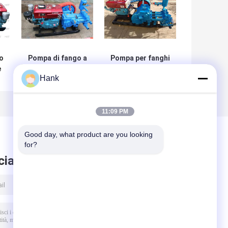
o
Pompa di fango a
Pompa per fanghi
e
tripla pompa di
di perforazione
Hank
fango per pozzi
orizzontale
petroliferi a
Triplex Pompa a
er
movimento
pistoni alternativi
alternativo
a doppio effetto
11:09 PM
orizzontale
Good day, what product are you looking 
for?
ciare messaggio