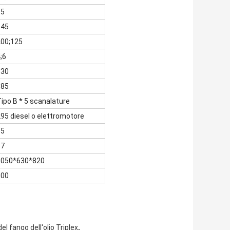
85
145
200;125
;6
530
385
ipo B * 5 scanalature
95 diesel o elettromotore
65
37
1050*630*820
300
,
l fango dell'olio Triplex