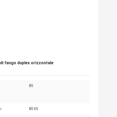
di fango duplex orizzontale
85
:
e:
80 65