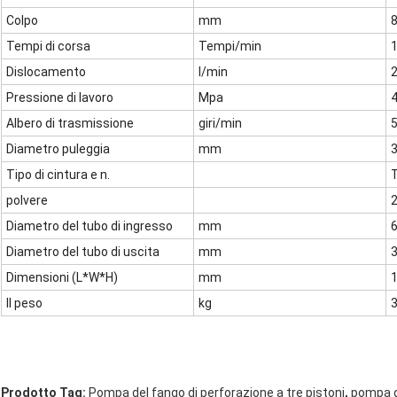
Colpo
mm
Tempi di corsa
Tempi/min
Dislocamento
l/min
Pressione di lavoro
Mpa
4
Albero di trasmissione
giri/min
Diametro puleggia
mm
Tipo di cintura e n.
T
polvere
2
Diametro del tubo di ingresso
mm
Diametro del tubo di uscita
mm
Dimensioni (L*W*H)
mm
Il peso
kg
,
Prodotto Tag:
Pompa del fango di perforazione a tre pistoni
pompa de