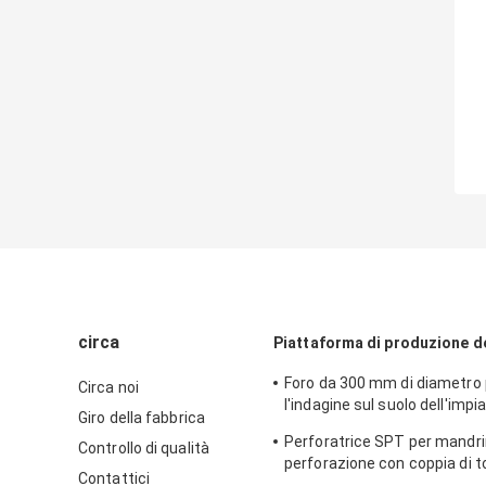
circa
Piattaforma di produzione d
Foro da 300 mm di diametro 
Circa noi
l'indagine sul suolo dell'impi
Giro della fabbrica
perforazione per l'analisi del
Perforatrice SPT per mandri
Controllo di qualità
impieghi gravosi
perforazione con coppia di t
Contattici
trasmissione forte di 200 m 