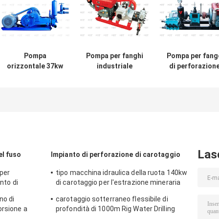
Pompa
Pompa per fanghi
Pompa per fang
orizzontale 37kw
industriale
di perforazion
dei residui della
Triplex
alternativa
pompa di fanghi
orizzontale per la
orizzontale da
di perforazione
perforazione
1500 giri / min p
del cilindro
l'indagine sul
MDT450-8 tre
suolo
Las
el fuso
Impianto di perforazione di carotaggio
per
tipo macchina idraulica della ruota 140kw
anto di
di carotaggio per l'estrazione mineraria
 suolo per
della velocità rotatoria alta
no di
carotaggio sotterraneo flessibile di
orsione a
profondità di 1000m Rig Water Drilling
di profondità
Machine