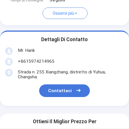
Tempi di consegna
5-8 giorni
Osservi più
Dettagli Di Contatto
Mr. Hank
+8615974214965
Strada n. 255 Xiangzhang, distretto di Yuhua,
Changsha.
Contattaci
Ottieni Il Miglior Prezzo Per